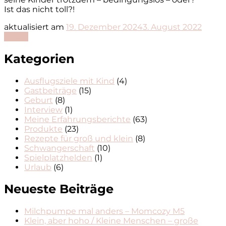
Ist das nicht toll?!
aktualisiert am
19. Dezember 2024
3. August 2022
Lesen
Kategorien
Ausflugsziele mit Kind
(4)
Gastbeiträge
(15)
Geburt
(8)
Interview
(1)
Meine Erfahrungsberichte
(63)
Produkte
(23)
Rezepte für groß und klein
(8)
Schwangerschaft
(10)
Spielplatzhelden
(1)
Urlaub
(6)
Neueste Beiträge
Milchpumpe mal anders – Momcozy M5
Klein, aber hoho / Kleine Menschen – große