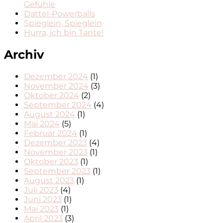
Gefühle
Dattel-Powerballs
Spieglein, Spieglein
Hurra, ich bin Tante!
Archiv
Dezember 2024
(1)
November 2024
(3)
Oktober 2024
(2)
September 2024
(4)
August 2024
(1)
Mai 2024
(5)
Februar 2024
(1)
Dezember 2023
(4)
November 2023
(1)
Oktober 2023
(1)
September 2023
(1)
August 2023
(1)
Juli 2023
(4)
Juni 2023
(1)
Mai 2023
(1)
April 2023
(3)