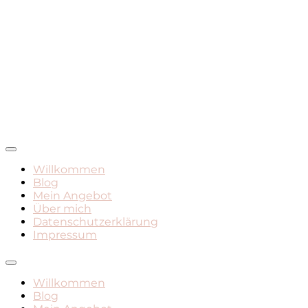
Mamadasein, Geburt, Leben mit Kind
Mami Mara – Der Mama
Willkommen
Blog
Blog
Mein Angebot
Über mich
Datenschutzerklärung
Impressum
Willkommen
Blog