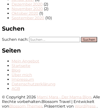
Dezember 2020
(2)
November 2020
(2)
Oktober 2020
(1)
September 2020
(10)
Suchen
Suchen nach:
Seiten
Mein Angebot
Startseite
Blog
Über mich
Impressum
Datenschutzerklärung
AGB
© Copyright 2026
Mami Mara - Der Mama Blog
. Alle
Rechte vorbehalten.
Blossom Travel | Entwickelt
von
Blossom Themes
. Präsentiert von
WordPress
.