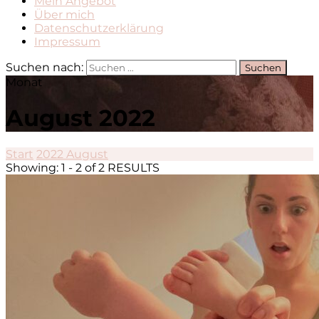
Mein Angebot
Über mich
Datenschutzerklärung
Impressum
Suchen nach:
Monat
August 2022
Start
2022
August
Showing: 1 - 2 of 2 RESULTS