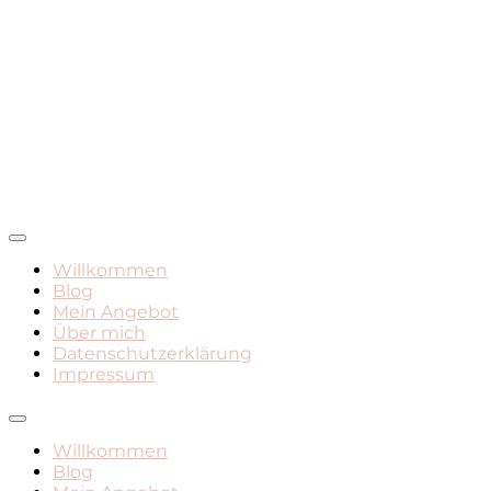
Mamadasein, Geburt, Leben mit Kind
Mami Mara – Der Mama
Willkommen
Blog
Blog
Mein Angebot
Über mich
Datenschutzerklärung
Impressum
Willkommen
Blog