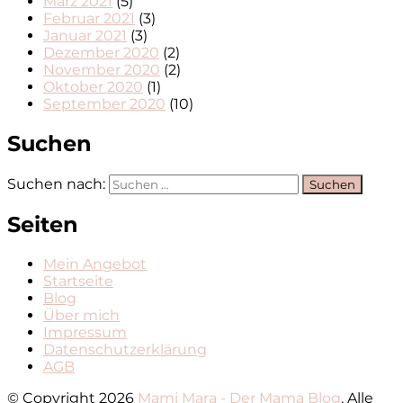
März 2021
(5)
Februar 2021
(3)
Januar 2021
(3)
Dezember 2020
(2)
November 2020
(2)
Oktober 2020
(1)
September 2020
(10)
Suchen
Suchen nach:
Seiten
Mein Angebot
Startseite
Blog
Über mich
Impressum
Datenschutzerklärung
AGB
© Copyright 2026
Mami Mara - Der Mama Blog
. Alle