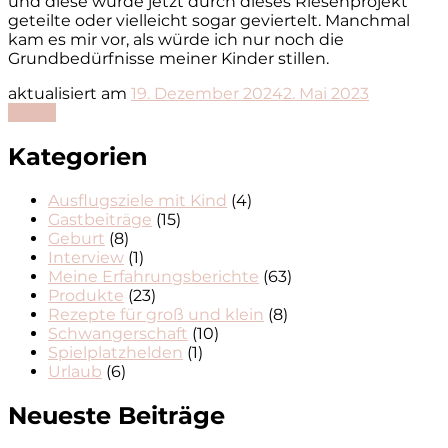
und diese wurde jetzt durch dieses Riesenprojekt
geteilte oder vielleicht sogar geviertelt. Manchmal
kam es mir vor, als würde ich nur noch die
Grundbedürfnisse meiner Kinder stillen.
aktualisiert am
19. Dezember 2024
2. Mai 2023
Lesen
Kategorien
Ausflugsziele mit Kind
(4)
Gastbeiträge
(15)
Geburt
(8)
Interview
(1)
Meine Erfahrungsberichte
(63)
Produkte
(23)
Rezepte für groß und klein
(8)
Schwangerschaft
(10)
Spielplatzhelden
(1)
Urlaub
(6)
Neueste Beiträge