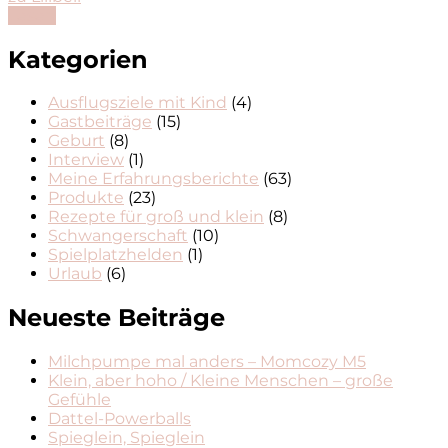
Lesen
Kategorien
Ausflugsziele mit Kind
(4)
Gastbeiträge
(15)
Geburt
(8)
Interview
(1)
Meine Erfahrungsberichte
(63)
Produkte
(23)
Rezepte für groß und klein
(8)
Schwangerschaft
(10)
Spielplatzhelden
(1)
Urlaub
(6)
Neueste Beiträge
Milchpumpe mal anders – Momcozy M5
Klein, aber hoho / Kleine Menschen – große
Gefühle
Dattel-Powerballs
Spieglein, Spieglein