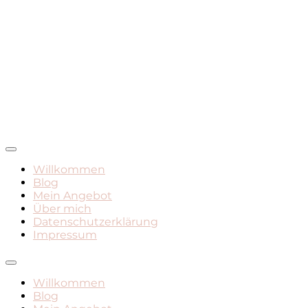
Mamadasein, Geburt, Leben mit Kind
Mami Mara – Der Mama
Willkommen
Blog
Blog
Mein Angebot
Über mich
Datenschutzerklärung
Impressum
Willkommen
Blog