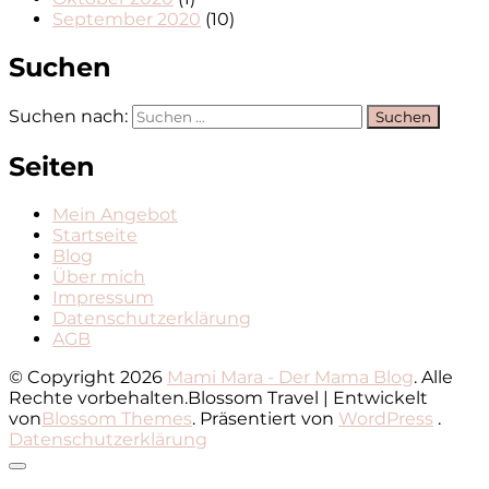
September 2020
(10)
Suchen
Suchen nach:
Seiten
Mein Angebot
Startseite
Blog
Über mich
Impressum
Datenschutzerklärung
AGB
© Copyright 2026
Mami Mara - Der Mama Blog
. Alle
Rechte vorbehalten.
Blossom Travel | Entwickelt
von
Blossom Themes
. Präsentiert von
WordPress
.
Datenschutzerklärung