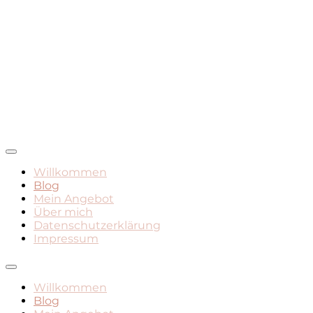
Mamadasein, Geburt, Leben mit Kind
Mami Mara – Der Mama
Willkommen
Blog
Blog
Mein Angebot
Über mich
Datenschutzerklärung
Impressum
Willkommen
Blog