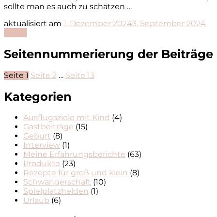
sollte man es auch zu schätzen …
aktualisiert am
1. Dezember 2024
3. September 2024
Lesen
Seitennummerierung der Beiträge
Seite
1
Seite
2
…
Seite
13
Kategorien
Ausflugsziele mit Kind
(4)
Gastbeiträge
(15)
Geburt
(8)
Interview
(1)
Meine Erfahrungsberichte
(63)
Produkte
(23)
Rezepte für groß und klein
(8)
Schwangerschaft
(10)
Spielplatzhelden
(1)
Urlaub
(6)