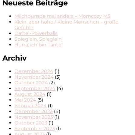
Neueste Beiträge
Milchpumpe mal anders – Momcozy M5
Klein, aber hoho / Kleine Menschen – große
Gefühle
Dattel-Powerballs
Spieglein, Spieglein
Hurra, ich bin Tante!
Archiv
Dezember 2024
(1)
November 2024
(3)
Oktober 2024
(2)
September 2024
(4)
August 2024
(1)
Mai 2024
(5)
Februar 2024
(1)
Dezember 2023
(4)
November 2023
(1)
Oktober 2023
(1)
September 2023
(1)
August 2023
(1)