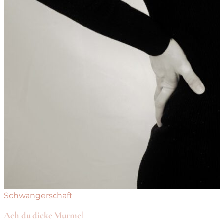
Schwangerschaft
Ach du dicke Murmel