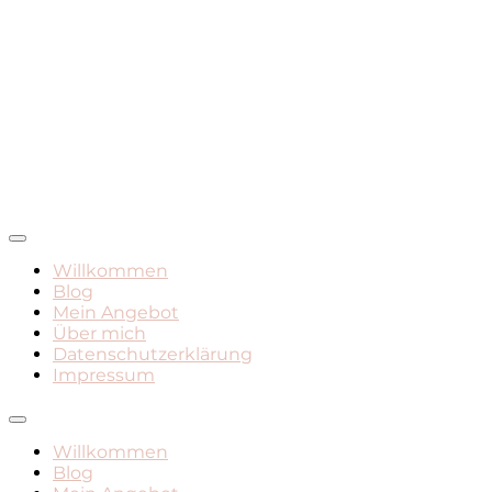
Mamadasein, Geburt, Leben mit Kind
Mami Mara – Der Mama Blo
Willkommen
Blog
Mein Angebot
Über mich
Datenschutzerklärung
Impressum
Willkommen
Blog