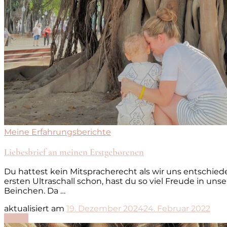
Meine Erfahrungsberichte
Liebesbrief an meinen Erstgeborenen
Du hattest kein Mitspracherecht als wir uns entschied
ersten Ultraschall schon, hast du so viel Freude in u
Beinchen. Da …
aktualisiert am
19. Dezember 2024
24. Februar 2022
Lesen