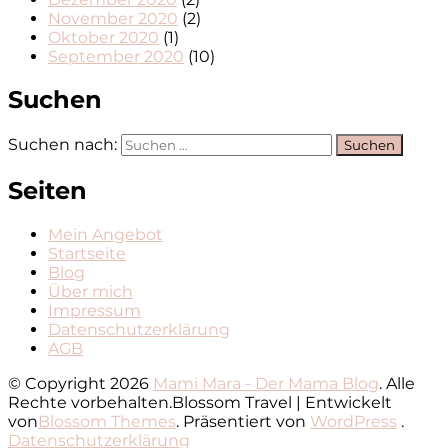
November 2020
(2)
Oktober 2020
(1)
September 2020
(10)
Suchen
Suchen nach:
Seiten
Mein Angebot
Startseite
Blog
Über mich
Impressum
Datenschutzerklärung
AGB
© Copyright 2026
Mami Mara - Der Mama Blog
. Alle
Rechte vorbehalten.
Blossom Travel | Entwickelt
von
Blossom Themes
. Präsentiert von
WordPress
.
Datenschutzerklärung