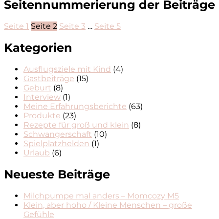
Seitennummerierung der Beiträge
Seite
1
Seite
2
Seite
3
…
Seite
5
Kategorien
Ausflugsziele mit Kind
(4)
Gastbeiträge
(15)
Geburt
(8)
Interview
(1)
Meine Erfahrungsberichte
(63)
Produkte
(23)
Rezepte für groß und klein
(8)
Schwangerschaft
(10)
Spielplatzhelden
(1)
Urlaub
(6)
Neueste Beiträge
Milchpumpe mal anders – Momcozy M5
Klein, aber hoho / Kleine Menschen – große
Gefühle