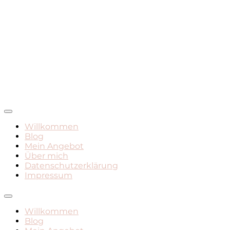
Mamadasein, Geburt, Leben mit Kind
Mami Mara – Der Mama
Willkommen
Blog
Blog
Mein Angebot
Über mich
Datenschutzerklärung
Impressum
Willkommen
Blog