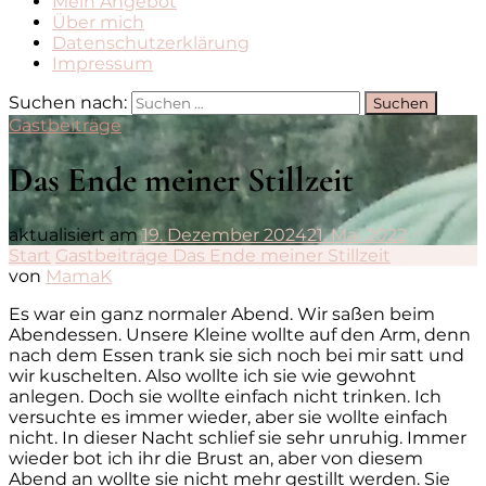
Mein Angebot
Über mich
Datenschutzerklärung
Impressum
Suchen nach:
Gastbeiträge
Das Ende meiner Stillzeit
aktualisiert am
19. Dezember 2024
21. Mai 2022
Start
Gastbeiträge
Das Ende meiner Stillzeit
von
MamaK
Es war ein ganz normaler Abend. Wir saßen beim
Abendessen. Unsere Kleine wollte auf den Arm, denn
nach dem Essen trank sie sich noch bei mir satt und
wir kuschelten. Also wollte ich sie wie gewohnt
anlegen. Doch sie wollte einfach nicht trinken. Ich
versuchte es immer wieder, aber sie wollte einfach
nicht. In dieser Nacht schlief sie sehr unruhig. Immer
wieder bot ich ihr die Brust an, aber von diesem
Abend an wollte sie nicht mehr gestillt werden. Sie