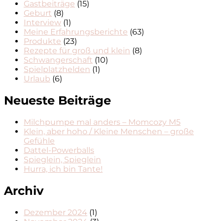
Gastbeiträge
(15)
Geburt
(8)
Interview
(1)
Meine Erfahrungsberichte
(63)
Produkte
(23)
Rezepte für groß und klein
(8)
Schwangerschaft
(10)
Spielplatzhelden
(1)
Urlaub
(6)
Neueste Beiträge
Milchpumpe mal anders – Momcozy M5
Klein, aber hoho / Kleine Menschen – große
Gefühle
Dattel-Powerballs
Spieglein, Spieglein
Hurra, ich bin Tante!
Archiv
Dezember 2024
(1)