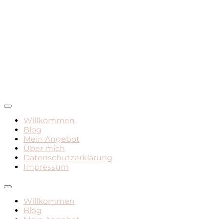
Mamadasein, Geburt, Leben mit Kind
Mami Mara – Der Mama
Willkommen
Blog
Blog
Mein Angebot
Über mich
Datenschutzerklärung
Impressum
Willkommen
Blog