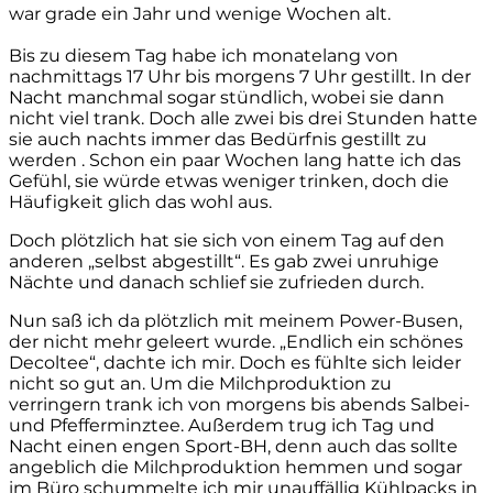
war grade ein Jahr und wenige Wochen alt.
Bis zu diesem Tag habe ich monatelang von
nachmittags 17 Uhr bis morgens 7 Uhr gestillt. In der
Nacht manchmal sogar stündlich, wobei sie dann
nicht viel trank. Doch alle zwei bis drei Stunden hatte
sie auch nachts immer das Bedürfnis gestillt zu
werden . Schon ein paar Wochen lang hatte ich das
Gefühl, sie würde etwas weniger trinken, doch die
Häufigkeit glich das wohl aus.
Doch plötzlich hat sie sich von einem Tag auf den
anderen „selbst abgestillt“. Es gab zwei unruhige
Nächte und danach schlief sie zufrieden durch.
Nun saß ich da plötzlich mit meinem Power-Busen,
der nicht mehr geleert wurde. „Endlich ein schönes
Decoltee“, dachte ich mir. Doch es fühlte sich leider
nicht so gut an. Um die Milchproduktion zu
verringern trank ich von morgens bis abends Salbei-
und Pfefferminztee. Außerdem trug ich Tag und
Nacht einen engen Sport-BH, denn auch das sollte
angeblich die Milchproduktion hemmen und sogar
im Büro schummelte ich mir unauffällig Kühlpacks in