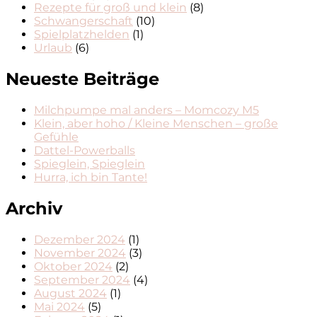
Rezepte für groß und klein
(8)
Schwangerschaft
(10)
Spielplatzhelden
(1)
Urlaub
(6)
Neueste Beiträge
Milchpumpe mal anders – Momcozy M5
Klein, aber hoho / Kleine Menschen – große
Gefühle
Dattel-Powerballs
Spieglein, Spieglein
Hurra, ich bin Tante!
Archiv
Dezember 2024
(1)
November 2024
(3)
Oktober 2024
(2)
September 2024
(4)
August 2024
(1)
Mai 2024
(5)