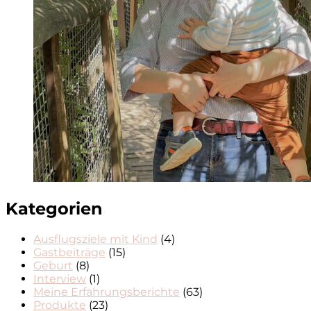
Kategorien
Ausflugsziele mit Kind
(4)
Gastbeiträge
(15)
Geburt
(8)
Interview
(1)
Meine Erfahrungsberichte
(63)
Produkte
(23)