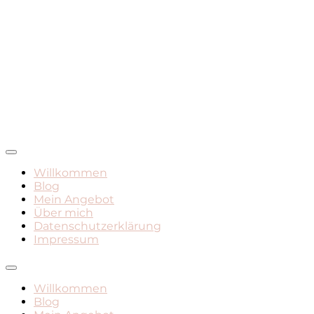
Mamadasein, Geburt, Leben mit Kind
Mami Mara – Der Mama
Willkommen
Blog
Blog
Mein Angebot
Über mich
Datenschutzerklärung
Impressum
Willkommen
Blog