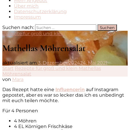
Mein Angebot
Über mich
Datenschutzerklärung
Impressum
Suchen nach:
Rezepte für groß und klein
Mathellas Möhrensalat
aktualisiert am
3. Dezember 2024
24. Mai 2021
Start
Rezepte für groß und klein
Mathellas
Möhrensalat
von
Mara
Das Rezept hatte eine
Influencerin
auf Instagram
gepostet, aber es war so lecker das ich es unbedingt
mit euch teilen möchte.
Für 4 Personen
4 Möhren
4 EL Körnigen Frischkäse